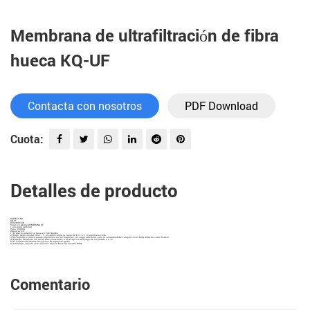
Membrana de ultrafiltración de fibra
hueca KQ-UF
Contacta con nosotros
PDF Download
Cuota:
Detalles de producto
MODELO NO.
KQ-UF
DESCRIPCIÓN
Sujeción rápida MEMBRANA UF
1 año para cambiar
Peso: 0.4KGS
Observación:
1) El precio anterior se basa en Fob Ningbo
2) Pago: depósito del 30% T / T, el saldo contra la copia de B / L o L / C a primera vista
3) Su logotipo o marca puede imprimirse en las máquinas sin cargo adicional, pero la cantidad debe cumplir con el MOQ 40HQ de cada modelo
4) Entrega: dentro de los 30-45 días posteriores a la recepción del pago de su pedido o L / C
5) El 1% daña fácilmente las piezas de repuesto gratis
6) embalaje: caja de color / piezas bajo la base de nuestro MOQ
Comentario