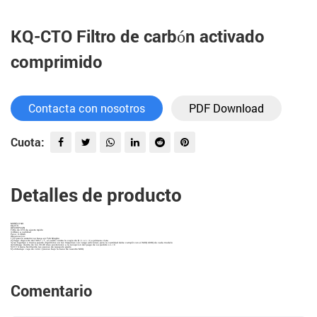
KQ-CTO Filtro de carbón activado
comprimido
Contacta con nosotros
PDF Download
Cuota:
Detalles de producto
MODELO NO.
KQ-CTO
DESCRIPCIÓN
Filtro de CTO de ajuste rápido
3-6Mes a cambiar
Peso: 0.3KGS
Observación:
1) El precio anterior se basa en Fob Ningbo
2) Pago: depósito del 30% T / T, el saldo contra la copia de B / L o L / C a primera vista
3) Su logotipo o marca puede imprimirse en las máquinas sin cargo adicional, pero la cantidad debe cumplir con el MOQ 40HQ de cada modelo
4) Entrega: dentro de los 30-45 días posteriores a la recepción del pago de su pedido o L / C
5) El 1% daña fácilmente las piezas de repuesto gratis
6) embalaje: caja de color / piezas bajo la base de nuestro MOQ
Comentario