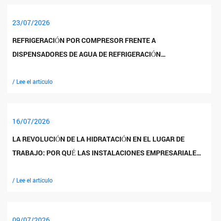
23/07/2026
REFRIGERACIÓN POR COMPRESOR FRENTE A
DISPENSADORES DE AGUA DE REFRIGERACIÓN
ELECTRÓNICOS: UNA COMPARACIÓN COMPLETA DE
RENDIMIENTO Y COSTOS
/ Lee el artículo
16/07/2026
LA REVOLUCIÓN DE LA HIDRATACIÓN EN EL LUGAR DE
TRABAJO: POR QUÉ LAS INSTALACIONES EMPRESARIALES
ESTÁN ELIMINANDO GRADUALMENTE LOS
REFRIGERADORES EMBOTELLADOS PARA LA
/ Lee el artículo
INFRAESTRUCTURA DE TUBERÍAS DIRECTAS
09/07/2026