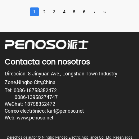
1
2
3
4
5
6
›
››
Contacta con nosotros
Dirección: 8 Jinyuan Ave., Longshan Town Industry
Zone,Ningbo City,China
Tel: 0086-18758352472
0086-13958274747
WeChat: 18758352472
Correo electrónico: karl@penoso.net
Web: www.penoso.net
Derechos de autor © Ningbo Penoso Electric Appliance Co., Ltd. Reservados