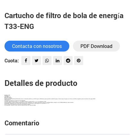
Cartucho de filtro de bola de energía
T33-ENG
Contacta con nosotros
PDF Download
Cuota:
Detalles de producto
MODELO NO.
T33-ENG
DESCRIPCIÓN
Bola de energía
Podría generar permanentemente micro corriente eléctrica y emitir rayos infrarrojos para ajustar el pH del agua y hacer que el agua se ionice en forma negativa para una base de agua débil.
Observación:
1) El precio anterior se basa en Fob Ningbo
2) Pago: depósito del 30% T / T, el saldo contra la copia de B / L o L / C a primera vista
3) Su logotipo o marca puede imprimirse en las máquinas sin cargo adicional, pero la cantidad debe cumplir con el MOQ 40HQ de cada modelo
4) Entrega: dentro de los 30-45 días posteriores a la recepción del pago de su pedido o L / C
5) El 1% daña fácilmente las piezas de repuesto gratis
6) embalaje: caja de color / piezas bajo la base de nuestro MOQ
Comentario