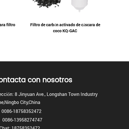
ra filtro
Filtro de carbón activado de cáscara de
Membrana
coco KQ-GAC
ontacta con nosotros
ección: 8 Jinyuan Ave., Longshan Town Industry
e,Ningbo City,China
: 0086-18758352472
0086-13958274747
Chat: 18758352472