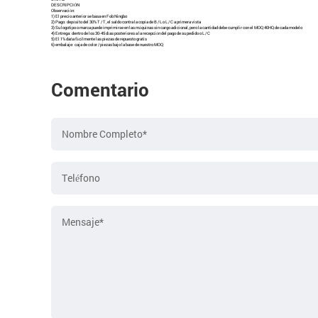
DESCRIPCIÓN
Observación:
1) El precio anterior se basa en Fob Ningbo
2) Pago: depósito del 30% T / T, el saldo contra la copia de B / L o L / C a primera vista
3) Su logotipo o marca puede imprimirse en las máquinas sin cargo adicional, pero la cantidad debe cumplir con el MOQ 40HQ de cada modelo
4) Entrega: dentro de los 30-45 días posteriores a la recepción del pago de su pedido o L / C
5) El 1% daña fácilmente las piezas de repuesto gratis
6) embalaje: caja de color / piezas bajo la base de nuestro MOQ
Comentario