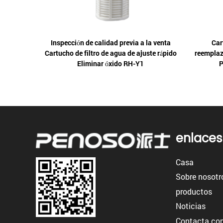
fan T33-
Inspección de calidad previa a la venta
Car
Cartucho de filtro de agua de ajuste rápido
reemplaz
Eliminar óxido RH-Y1
P
enlaces
Casa
Sobre nosotr
productos
Noticias
Contacta con