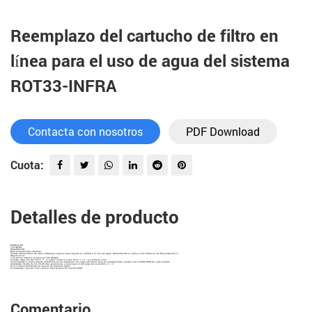
Reemplazo del cartucho de filtro en
línea para el uso de agua del sistema
ROT33-INFRA
Contacta con nosotros
PDF Download
Cuota:
Detalles de producto
MODELO NO.
T33-INFRA
DESCRIPCIÓN
Bola mineralizada infrarroja
"Puede liberar títulos de rayos infrarrojos lejanos para mejorar la calidad y el olor del agua. Normalmente se utiliza como filtración de RO postpositivo"
Observación:
1) El precio anterior se basa en Fob Ningbo
2) Pago: depósito del 30% T / T, el saldo contra la copia de B / L o L / C a primera vista
3) Su logotipo o marca puede imprimirse en las máquinas sin cargo adicional, pero la cantidad debe cumplir con el MOQ 40HQ de cada modelo
4) Entrega: dentro de los 30-45 días posteriores a la recepción del pago de su pedido o L / C
5) El 1% daña fácilmente las piezas de repuesto gratis
6) embalaje: caja de color / piezas bajo la base de nuestro MOQ
Comentario