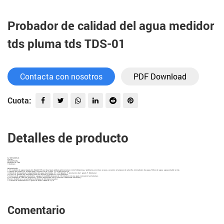
Probador de calidad del agua medidor
tds pluma tds TDS-01
Contacta con nosotros
PDF Download
Cuota:
Detalles de producto
N º DE MODELO.
TDS-01
DESCRIPCIÓN
Medidor de TDS
3 botones
DESCRIPCIÓN
1. El medidor de agua AquaLutio Digital TDS es ideal para probar aplicaciones como hidroponía y jardinería, piscinas y spas, acuarios y tanques de arrecife, ionizadores de agua, filtros de agua. agua potable y más.
2. Rango de medición: 0-9990 ppm, resolución de 1 ppm, +/- 3% de precisión.
3. Botón de temperatura: temperatura del agua de prueba, 31 - 200 grados F, resolución de 1 grado F. Mantener
4. Función: guarda las medidas para una lectura y grabación convenientes.
5. Función de apagado automático: apaga el medidor después de 10 minutos sin uso para conservar las baterías.
6. El medidor de TDS más pequeño y liviano disponible en el mercado. Altamente eficiente y
Preciso debido a su avanzada tecnología de microprocesador.
7. Fuente de alimentación: 2 pilas de botón LR44 de 1,5 V
Comentario