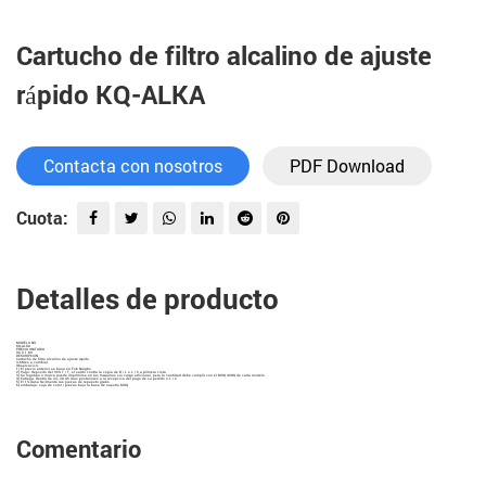
Cartucho de filtro alcalino de ajuste
rápido KQ-ALKA
Contacta con nosotros
PDF Download
Cuota:
Detalles de producto
MODELO NO.
KQ-ALKA
PRECIO UNITARIO
US $ 1.80
DESCRIPCIÓN
Cartucho de filtro alcalino de ajuste rápido
3-6Mes a cambiar
Observación:
1) El precio anterior se basa en Fob Ningbo
2) Pago: depósito del 30% T / T, el saldo contra la copia de B / L o L / C a primera vista
3) Su logotipo o marca puede imprimirse en las máquinas sin cargo adicional, pero la cantidad debe cumplir con el MOQ 40HQ de cada modelo
4) Entrega: dentro de los 30-45 días posteriores a la recepción del pago de su pedido o L / C
5) El 1% daña fácilmente las piezas de repuesto gratis
6) embalaje: caja de color / piezas bajo la base de nuestro MOQ
Comentario