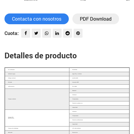
Contacta con nosotros
PDF Download
Cuota:
Detalles de producto
N º de Modelo.
PS-STR-82
Salida de agua
Agua fría y caliente
Voltaje nominal
Ac220-240V
Enchufe
Conector VDE
re-frecuencia
50 / 60Hz
Material
Volumen
Tanque caliente
Temperatura
Poder de calefacción
Capacidad
Volumen
Temperatura
Tanque frio
(Electrónico)
Poder de enfriamiento
Capacidad
Tamaño de embalaje
315×300×420mm
N.W./G.W.
Electrónico