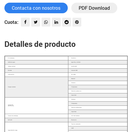
Contacta con nosotros
PDF Download
Cuota:
Detalles de producto
N º de Modelo.
PS-STR-12
Salida de agua
Agua fría y caliente
Voltaje nominal
Ac220-240V
Enchufe
Conector VDE
re-frecuencia
50 / 60Hz
Material
Volumen
Tanque caliente
Temperatura
Poder de calefacción
Capacidad
Volumen
Temperatura
Tanque frio
(Electrónico)
Poder de enfriamiento
Capacidad
Tamaño de embalaje
315×300×420mm
N.W./G.W.
Electrónico
Tipo de contenedor
20GP
Capacidad de carga