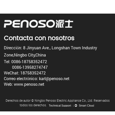
Contacta con nosotros
Dirección: 8 Jinyuan Ave., Longshan Town Industry
Zone,Ningbo City,China
Tel: 0086-18758352472
0086-13958274747
WeChat: 18758352472
Correo electrónico: karl@penoso.net
Web: www.penoso.net
Derechos de autor © Ningbo Penoso Electric Appliance Co., Ltd. Reservados
todos los derechos.