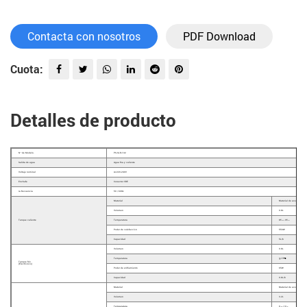
Contacta con nosotros
PDF Download
Cuota:
Detalles de producto
N º de Modelo.
PS-SLR-102
Salida de agua
Agua fría y caliente
Voltaje nominal
Ac220-240V
Enchufe
Conector VDE
re-frecuencia
50 / 60Hz
Material
Material de acero inoxid
Volumen
0.8L
Tanque caliente
Temperatura
85℃～95℃
Poder de calefacción
550W
Capacidad
5L/h
Volumen
0.8L
Temperatura
≦15℃
Tanque frio
(Electrónico)
Poder de enfriamiento
65W
Capacidad
0.8L/h
Material
Material de acero inoxid
Volumen
3.2L
Temperatura
0℃～10℃