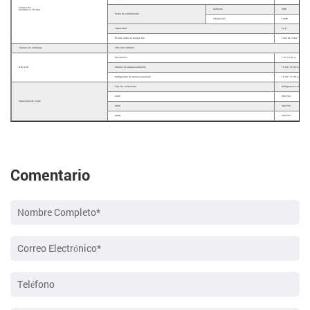
Tanque frio
Gabinete
90W
(Compresor, R134a)
Poder de enfriamiento
refrigerador
100W
Capacidad
2L/h
El tubo rodea el tanque frío.
Tubo de cobre
Tamaño de embalaje
350×320×990mm
Electrónico
7.00 / 8.00 ㎏
N.W./G.W.
Armario de almacenamiento
15.00 / 16.00 ㎏
Refrigerador de almacenamiento
16.00 / 17.00 ㎏
Tipo de contenedor
Refrigeración electrónica
20GP
256 PCS
Capacidad de carga
40GP
600 PCS
40HQ
600 PCS
Comentario